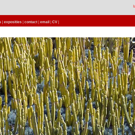
l
s
exposities
contact
email
CV